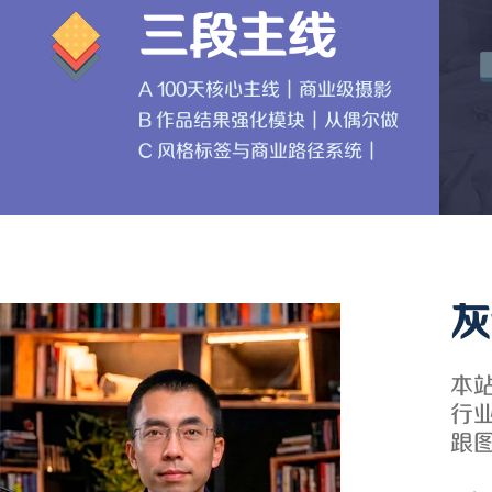
三段主线
A 100天核心主线｜商业级摄影
调色能力系统
B 作品结果强化模块｜从偶尔做
好到稳定出片与结果交付
C 风格标签与商业路径系统｜
从稳定出片到被记住、被看
见、能成交
灰
本
行
跟