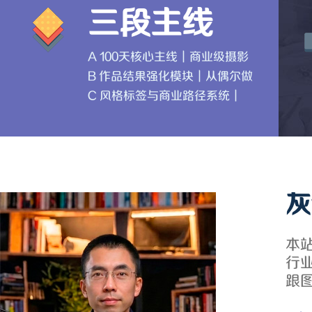
三段主线
A 100天核心主线｜商业级摄影
调色能力系统
B 作品结果强化模块｜从偶尔做
好到稳定出片与结果交付
C 风格标签与商业路径系统｜
从稳定出片到被记住、被看
见、能成交
灰
本
行
跟